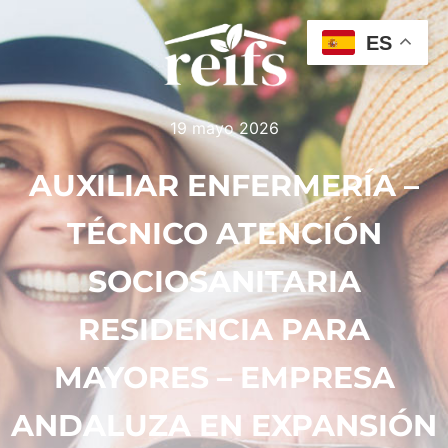
ES
19 mayo 2026
AUXILIAR ENFERMERÍA –
TÉCNICO ATENCIÓN
SOCIOSANITARIA
RESIDENCIA PARA
MAYORES – EMPRESA
ANDALUZA EN EXPANSIÓN