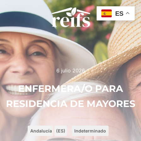
ES
6 julio 2026
ENFERMERA/O PARA
RESIDENCIA DE MAYORES
Andalucía
(ES)
Indeterminado