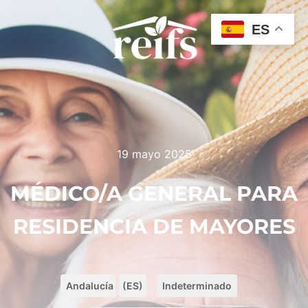
ES
19 mayo 2025
MÉDICO/A GENERAL PARA
RESIDENCIA DE MAYORES
Andalucía
(ES)
Indeterminado